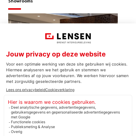
Showrooms
Inspiratiecentrum Zaltbommel
Lensen Projectinrichters B.V.
Schimminck 1
5301 KR Zaltbommel
+31(0)88 599 05 99
info@lensen.nl