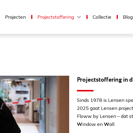
Projecten
Projectstoffering
Collectie
Blog
Projectstoffering in 
Sinds 1978 is Lensen spec
2025 gaat Lensen projects
Floww by Lensen – dat sta
W
indow en
W
all.