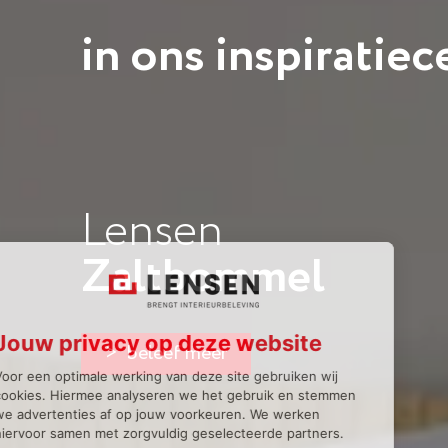
in ons inspiratie
Lensen
Zaltbommel
> beleef meer