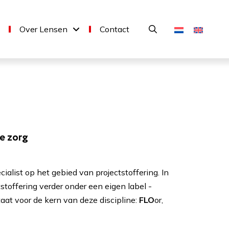
Over Lensen
Contact
de zorg
ialist op het gebied van projectstoffering. In
toffering verder onder een eigen label -
at voor de kern van deze discipline:
FLO
or,