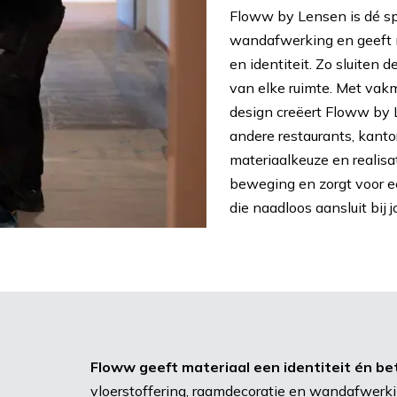
Floww by Lensen is dé spe
wandafwerking en geeft m
en identiteit. Zo sluiten d
van elke ruimte. Met vakm
design creëert Floww by
andere restaurants, kanto
materiaalkeuze en realisa
beweging en zorgt voor ee
die naadloos aansluit bij 
Floww geeft materiaal een identiteit én be
vloerstoffering, raamdecoratie en wandafwerki