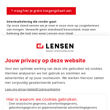
> vraag hier je gratis toegangskaart aan
Interieurbeleving die verder gaat
Op onze stand nemen we je mee in onze visie op zorginterieurs
van morgen. Verwacht geen standaard beursstand, maar een
beleving die laat zien waar Lensen voor staat:
Mensgerichte ontwerpen vanuit onze ontwerpkracht
Sfeervolle en duurzame interieurconcepten
Innovatieve toepassingen in stoffering en inrichting
Praktische inzichten voor toekomstbestendige
zorgomgevingen
Ontmoet Lensen
Onze stand is een plek om inspiratie op te doen én om elkaar te
ontmoeten. We gaan graag met je in gesprek over jouw
uitdagingen, ambities en toekomstplannen.
Voel je welkom op stand
08.F023
. Samen ontdekken we hoe
interieurbeleving bijdraagt aan zorgomgevingen waarin mensen
zich gezien, veilig en thuis voelen.