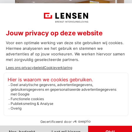
0
1
2
3
4
5
Cookieverklaring
Privacyverklaring